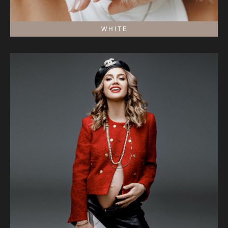
W H I T E