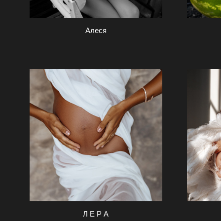
Алеся
Л Е Р А