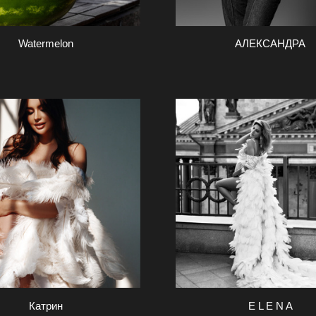
Watermelon
АЛЕКСАНДРА
Катрин
E L E N A