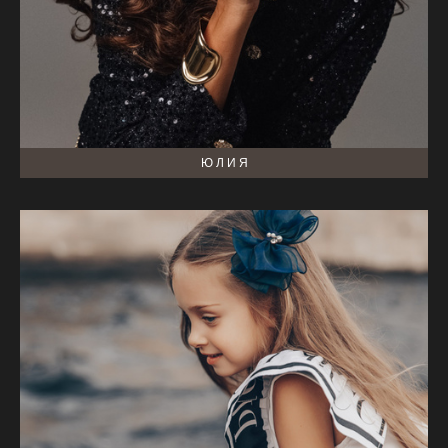
Ю Л И Я