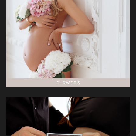
F L O W E R S